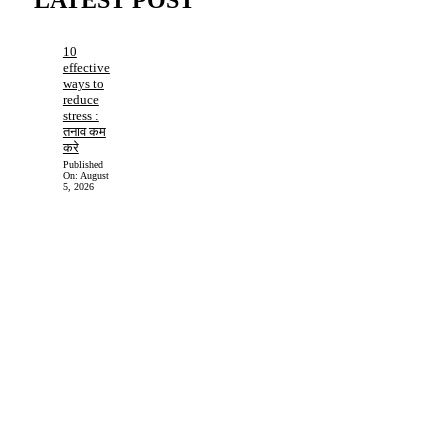
LATEST POST
10
effective
ways to
reduce
stress :
तनाव कम
करे
Published
On:
August
5, 2026