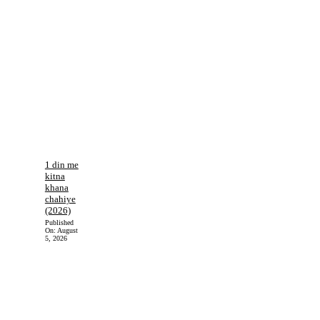
1 din me
kitna
khana
chahiye
(2026)
Published
On:
August
5, 2026