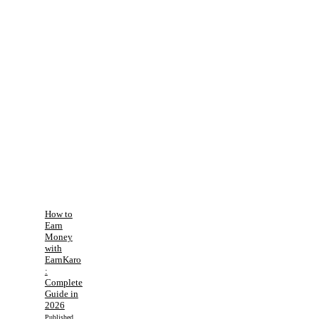
How to
Earn
Money
with
EarnKaro
:
Complete
Guide in
2026
Published