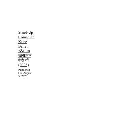
Stand-Up
Comedian
Kaise
Bane :
स्टैंड-अप
कॉमेडियन
कैसे बनें
(2026)
Published
On:
August
5, 2026