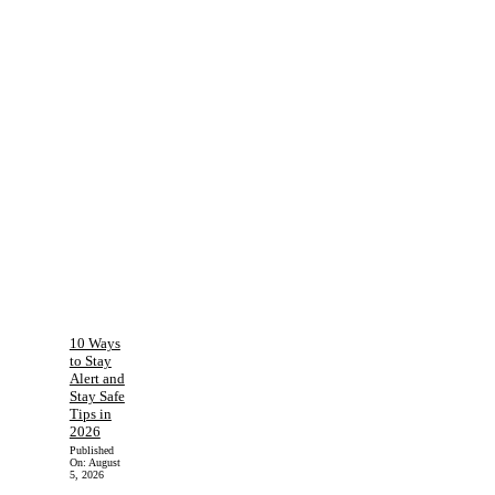
10 Ways
to Stay
Alert and
Stay Safe
Tips in
2026
Published
On:
August
5, 2026