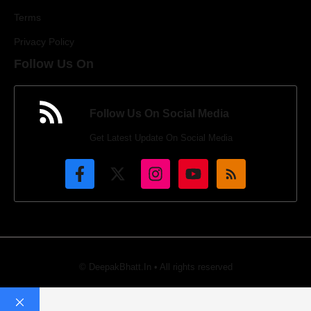
Terms
Privacy Policy
Follow Us On
Follow Us On Social Media
Get Latest Update On Social Media
© DeepakBhatt.In • All rights reserved
Close