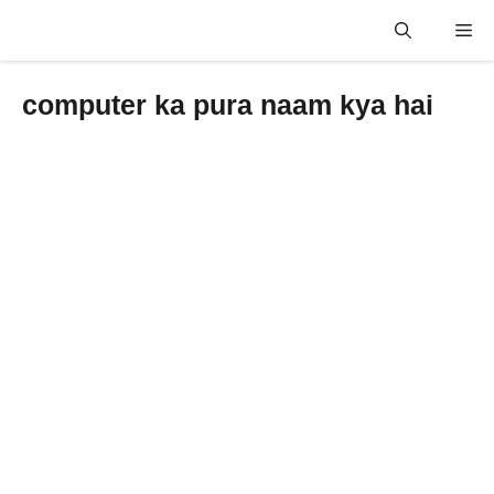
Skip
Me
to
content
computer ka pura naam kya hai