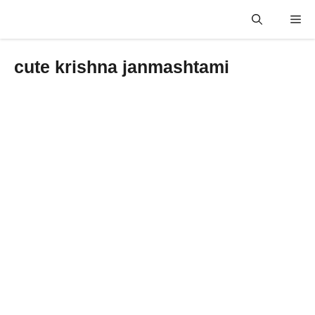
Skip
Me
to
content
cute krishna janmashtami