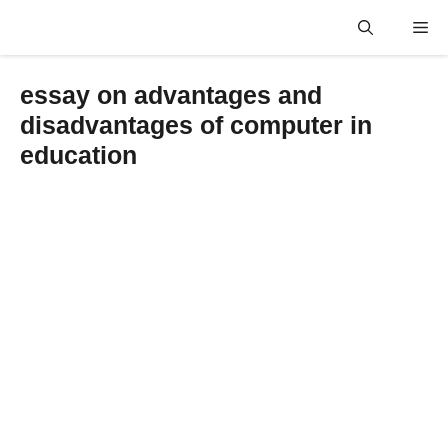
Skip
Me
to
content
essay on advantages and
disadvantages of computer in
education