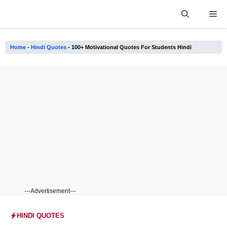
Skip
Me
to
content
Home
-
Hindi Quotes
-
100+ Motivational Quotes For Students Hindi
---Advertisement---
HINDI QUOTES