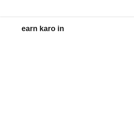
Skip
to
content
earn karo in