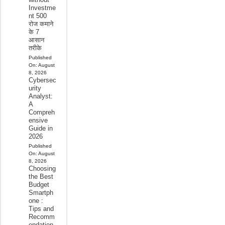
Investme
nt 500
रोज कमाने
के 7
आसान
तरीके
Published
On:
August
8, 2026
Cybersec
urity
Analyst:
A
Compreh
ensive
Guide in
2026
Published
On:
August
8, 2026
Choosing
the Best
Budget
Smartph
one :
Tips and
Recomm
endation