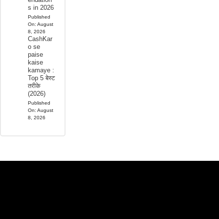
s in 2026
Published
On:
August
8, 2026
CashKar
o se
paise
kaise
kamaye :
Top 5 बेस्ट
तरीके
(2026)
Published
On:
August
8, 2026