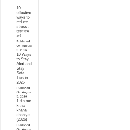
10
effective
ways to
reduce
stress :
तनाव कम
करे
Published
On:
August
5, 2026
10 Ways
to Stay
Alert and
Stay
Safe
Tips in
2026
Published
On:
August
5, 2026
1 din me
kitna
khana
chahiye
(2026)
Published
On:
August