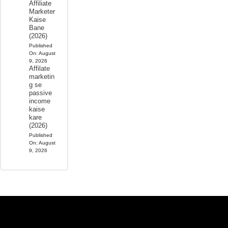
Affiliate
Marketer
Kaise
Bane
(2026)
Published
On:
August
9, 2026
Affilate
marketin
g se
passive
income
kaise
kare
(2026)
Published
On:
August
9, 2026