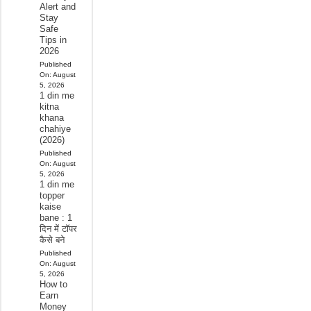
Alert and
Stay
Safe
Tips in
2026
Published
On:
August
5, 2026
1 din me
kitna
khana
chahiye
(2026)
Published
On:
August
5, 2026
1 din me
topper
kaise
bane : 1
दिन में टॉपर
कैसे बने
Published
On:
August
5, 2026
How to
Earn
Money