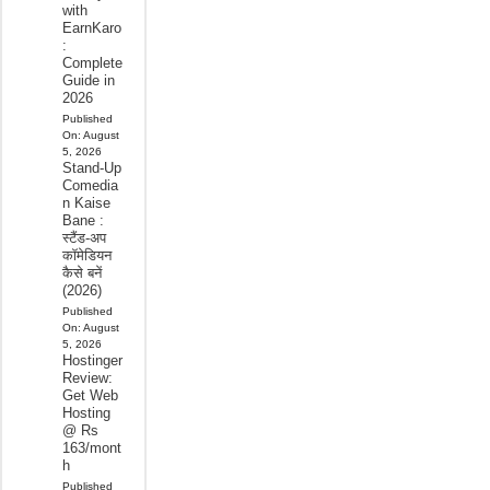
with
EarnKaro
:
Complete
Guide in
2026
Published
On:
August
5, 2026
Stand-Up
Comedia
n Kaise
Bane :
स्टैंड-अप
कॉमेडियन
कैसे बनें
(2026)
Published
On:
August
5, 2026
Hostinger
Review:
Get Web
Hosting
@ Rs
163/mont
h
Published