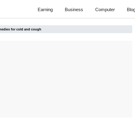
Earning
Business
Computer
Blo
e remedies for cold and cough