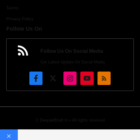
Terms
Privacy Policy
Follow Us On
Follow Us On Social Media
Get Latest Update On Social Media
© DeepakBhatt.In • All rights reserved
Close