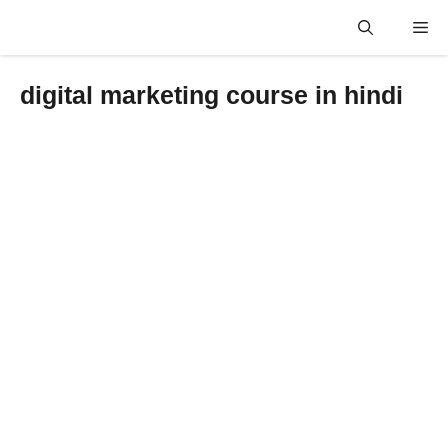
Skip
Me
to
content
digital marketing course in hindi