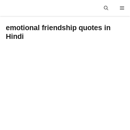
Skip
Me
to
content
emotional friendship quotes in
Hindi