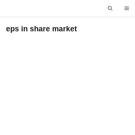
Skip
Me
to
content
eps in share market