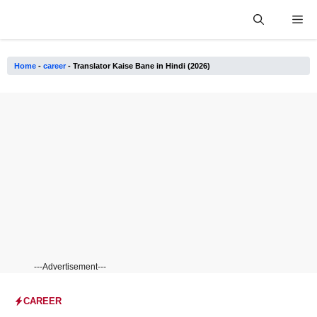
Skip
Me
to
content
Home
-
career
-
Translator Kaise Bane in Hindi (2026)
---Advertisement---
CAREER