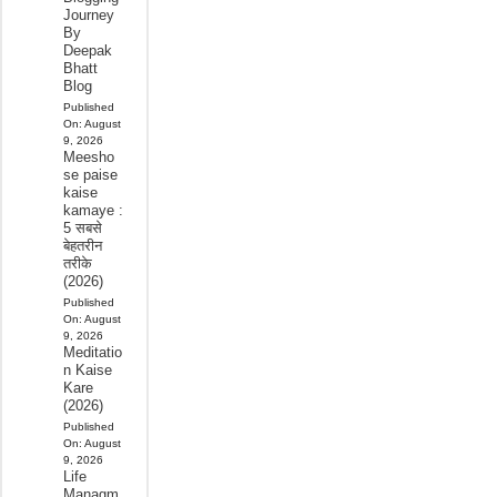
Journey
By
Deepak
Bhatt
Blog
Published
On:
August
9, 2026
Meesho
se paise
kaise
kamaye :
5 सबसे
बेहतरीन
तरीके
(2026)
Published
On:
August
9, 2026
Meditatio
n Kaise
Kare
(2026)
Published
On:
August
9, 2026
Life
Managm