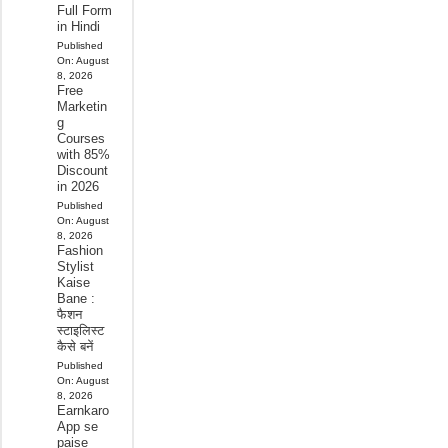
Full Form
in Hindi
Published
On:
August
8, 2026
Free
Marketin
g
Courses
with 85%
Discount
in 2026
Published
On:
August
8, 2026
Fashion
Stylist
Kaise
Bane :
फैशन
स्टाइलिस्ट
कैसे बनें
Published
On:
August
8, 2026
Earnkaro
App se
paise