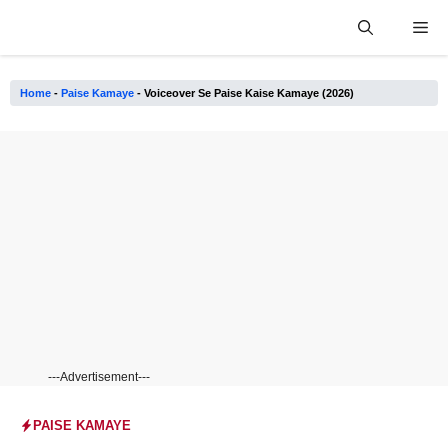
Skip
Me
to
content
Home
-
Paise Kamaye
-
Voiceover Se Paise Kaise Kamaye (2026)
---Advertisement---
PAISE KAMAYE