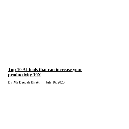
Top 10 AI tools that can increase your
productivity 10X
By
Mr Deepak Bhatt
—
July 16, 2026