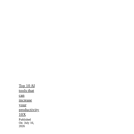
Top 10 AI
tools that
can
increase
your
productivity
10X
Published
On:
July 16,
2026