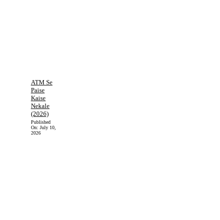
ATM Se
Paise
Kaise
Nekale
(2026)
Published
On:
July 10,
2026