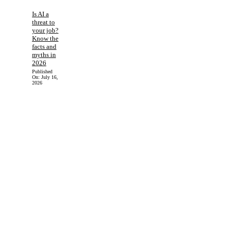
Is AI a
threat to
your job?
Know the
facts and
myths in
2026
Published
On:
July 16,
2026