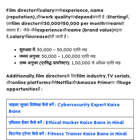
Film director
की
salary
उनके
experience, name
(reputation),
और
work quality
पर
depend
करती है।
Starting
में,
एक
film director
को
₹30,000
से
₹50,000 per month
तक
earn
हो
सकता है। जैसे-जैसे
experience
और
name (brand value)
बढ़ता
है,
salary
भी
increase
होती जाती है।
शुरुआत में
: ₹30,000 – ₹50,000 प्रति माह
मध्यम अनुभव
: ₹50,000 – ₹1,00,000 प्रति माह
उच्च अनुभव (प्रसिद्ध डायरेक्टर)
: ₹1,00,000 से अधिक प्रति माह
Additionally
,
film directors
के लिए
film industry
,
TV serials
,
और
online platforms
जैसे
Netflix
और
Amazon Prime
पर भी
huge
opportunities
हैं।
साइबर सुरक्षा विशेषज्ञ कैसे बनें : Cybersecurity Expert Kaise
Bane
एथिकल हैकर कैसे बनें : Ethical Hacker Kaise Bane in Hindi
फिटनेस ट्रेनर कैसे बनें : Fitness Trainer Kaise Bane in Hindi