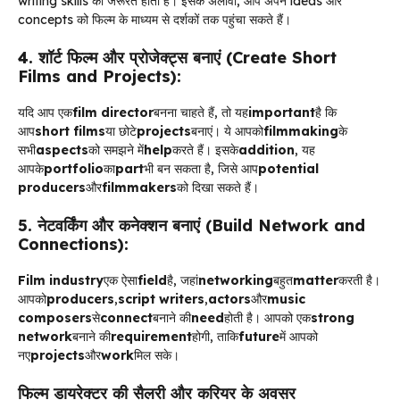
writing skills की जरूरत होती है। इसके अलावा, आप अपने ideas और
concepts को फिल्म के माध्यम से दर्शकों तक पहुंचा सकते हैं।
4. शॉर्ट फिल्म और प्रोजेक्ट्स बनाएं (Create Short
Films and Projects):
यदि आप एक
film director
बनना चाहते हैं, तो यह
important
है कि
आप
short films
या छोटे
projects
बनाएं। ये आपको
filmmaking
के
सभी
aspects
को समझने में
help
करते हैं। इसके
addition
, यह
आपके
portfolio
का
part
भी बन सकता है, जिसे आप
potential
producers
और
filmmakers
को दिखा सकते हैं।
5. नेटवर्किंग और कनेक्शन बनाएं (Build Network and
Connections):
Film industry
एक ऐसा
field
है, जहां
networking
बहुत
matter
करती है।
आपको
producers
,
script writers
,
actors
और
music
composers
से
connect
बनाने की
need
होती है। आपको एक
strong
network
बनाने की
requirement
होगी, ताकि
future
में आपको
नए
projects
और
work
मिल सके।
फिल्म डायरेक्टर की सैलरी और करियर के अवसर