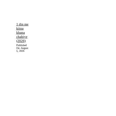
1 din me
kitna
khana
chahiye
(2026)
Published
On:
August
5, 2026