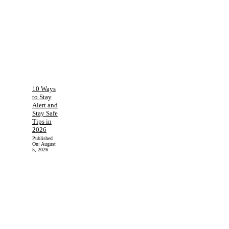
10 Ways
to Stay
Alert and
Stay Safe
Tips in
2026
Published
On:
August
5, 2026