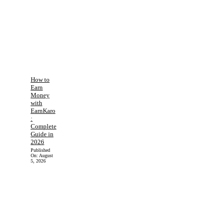
How to
Earn
Money
with
EarnKaro
:
Complete
Guide in
2026
Published
On:
August
5, 2026