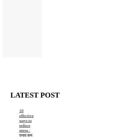
LATEST POST
10
effective
ways to
reduce
stress :
तनाव कम