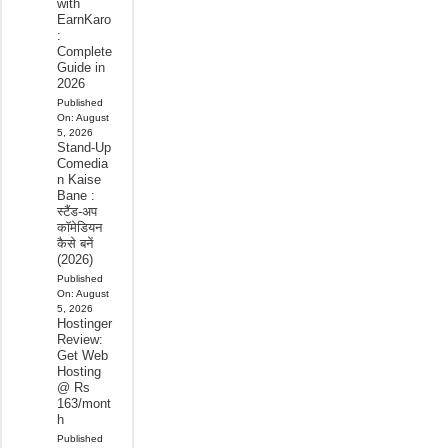
with
EarnKaro
:
Complete
Guide in
2026
Published
On:
August
5, 2026
Stand-Up
Comedia
n Kaise
Bane :
स्टैंड-अप
कॉमेडियन
कैसे बनें
(2026)
Published
On:
August
5, 2026
Hostinger
Review:
Get Web
Hosting
@ Rs
163/mont
h
Published