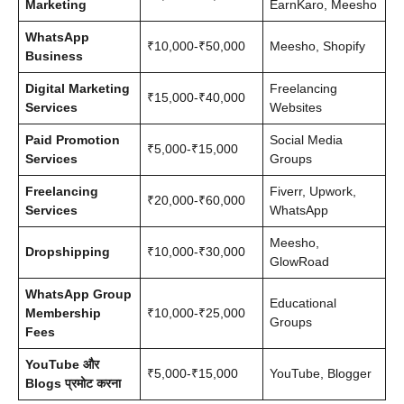
Marketing
EarnKaro, Meesho
WhatsApp
₹10,000-₹50,000
Meesho, Shopify
Business
Digital Marketing
Freelancing
₹15,000-₹40,000
Services
Websites
Paid Promotion
Social Media
₹5,000-₹15,000
Services
Groups
Freelancing
Fiverr, Upwork,
₹20,000-₹60,000
Services
WhatsApp
Meesho,
Dropshipping
₹10,000-₹30,000
GlowRoad
WhatsApp Group
Educational
Membership
₹10,000-₹25,000
Groups
Fees
YouTube और
₹5,000-₹15,000
YouTube, Blogger
Blogs प्रमोट करना