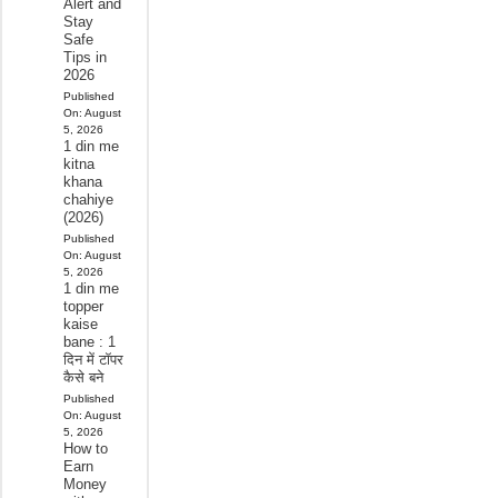
Alert and
Stay
Safe
Tips in
2026
Published
On:
August
5, 2026
1 din me
kitna
khana
chahiye
(2026)
Published
On:
August
5, 2026
1 din me
topper
kaise
bane : 1
दिन में टॉपर
कैसे बने
Published
On:
August
5, 2026
How to
Earn
Money