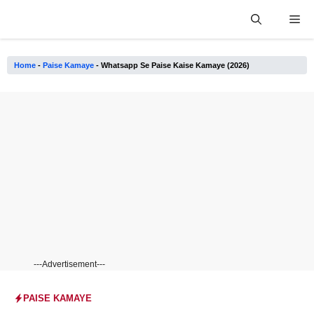
Skip
Me
to
content
Home
-
Paise Kamaye
-
Whatsapp Se Paise Kaise Kamaye (2026)
---Advertisement---
PAISE KAMAYE