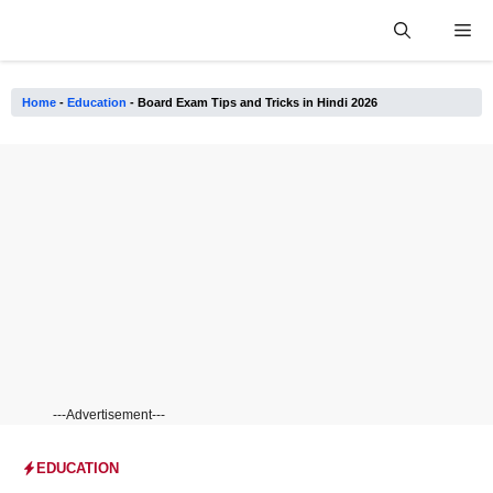
Skip
Me
to
content
Home
-
Education
-
Board Exam Tips and Tricks in Hindi 2026
---Advertisement---
EDUCATION