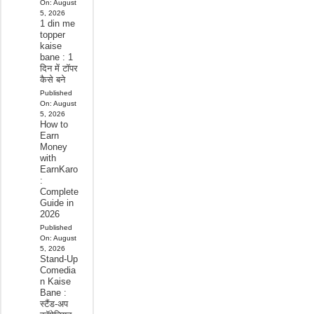
On:
August
5, 2026
1 din me
topper
kaise
bane : 1
दिन में टॉपर
कैसे बने
Published
On:
August
5, 2026
How to
Earn
Money
with
EarnKaro
:
Complete
Guide in
2026
Published
On:
August
5, 2026
Stand-Up
Comedia
n Kaise
Bane :
स्टैंड-अप