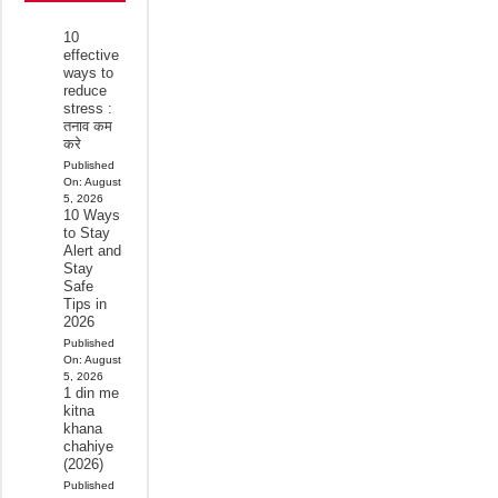
10
effective
ways to
reduce
stress :
तनाव कम
करे
Published
On:
August
5, 2026
10 Ways
to Stay
Alert and
Stay
Safe
Tips in
2026
Published
On:
August
5, 2026
1 din me
kitna
khana
chahiye
(2026)
Published